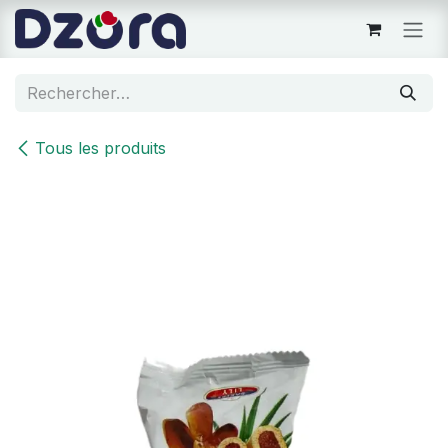
Se rendre au contenu
Tous les produits