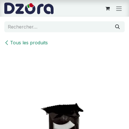
Se rendre au contenu
Tous les produits