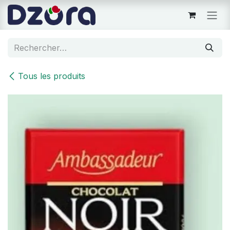
Se rendre au contenu
Tous les produits