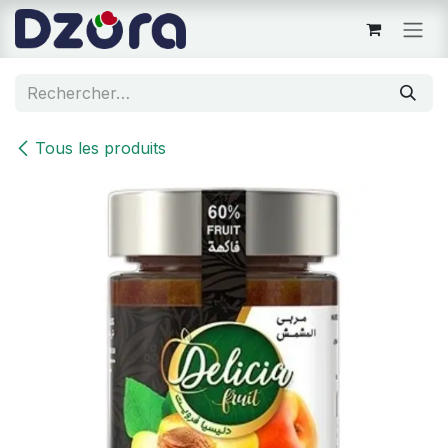
Se rendre au contenu
Tous les produits