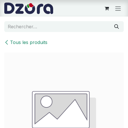
Se rendre au contenu
Tous les produits