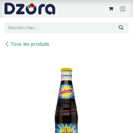
Se rendre au contenu
Tous les produits