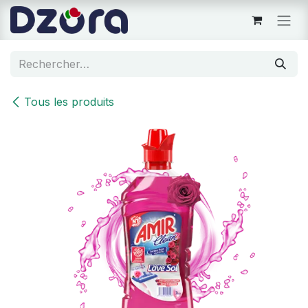
Se rendre au contenu
Tous les produits