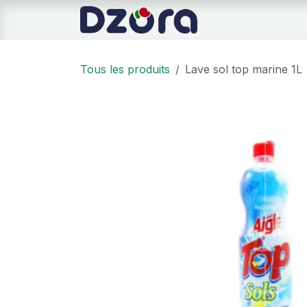
Se rendre au contenu
Page d'accueil
Tous les produits
Lave sol top marine 1L