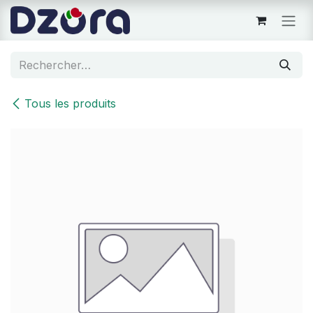
Se rendre au contenu
Tous les produits