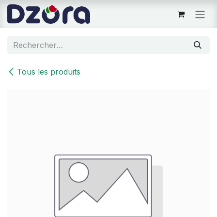
Se rendre au contenu
Tous les produits