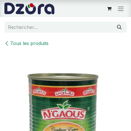
Se rendre au contenu
Tous les produits