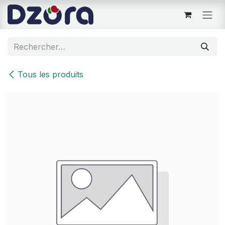
Se rendre au contenu
Tous les produits