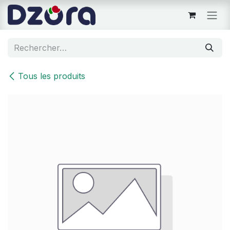
Se rendre au contenu
Tous les produits