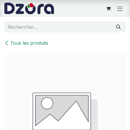
Se rendre au contenu
Tous les produits