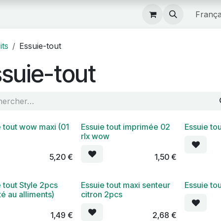
Boutique
França
its
Essuie-tout
suie-tout
e tout wow maxi (01
Essuie tout imprimée 02
Essuie to
rlx wow
5,20
€
1,50
€
 tout Style 2pcs
Essuie tout maxi senteur
Essuie to
é au alliments)
citron 2pcs
1,49
€
2,68
€