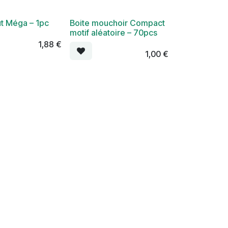
ut Méga – 1pc
Boite mouchoir Compact
motif aléatoire – 70pcs
1,88
€
1,00
€