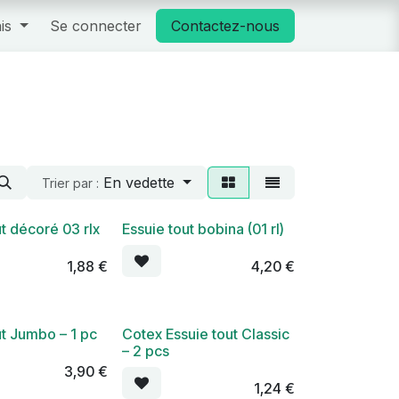
is
Se connecter
Contactez-nous
En vedette
Trier par :
ut décoré 03 rlx
Essuie tout bobina (01 rl)
1,88
€
4,20
€
ut Jumbo – 1 pc
Cotex Essuie tout Classic
– 2 pcs
3,90
€
1,24
€