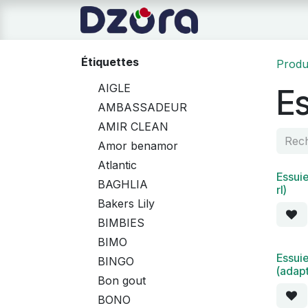
Se rendre au contenu
Page d'accueil
Étiquettes
Produ
AIGLE
Es
AMBASSADEUR
AMIR CLEAN
Amor benamor
Atlantic
Essui
BAGHLIA
rl)
Bakers Lily
BIMBIES
BIMO
Essuie
BINGO
(adapt
Bon gout
BONO