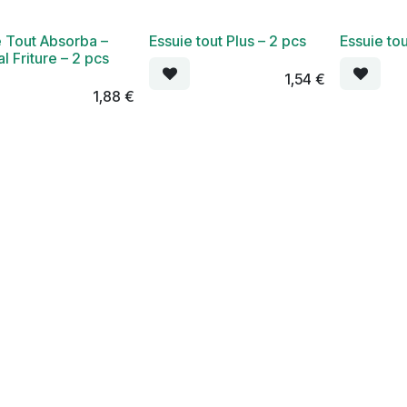
e Tout Absorba –
Essuie tout Plus – 2 pcs
Essuie to
l Friture – 2 pcs
1,54
€
1,88
€