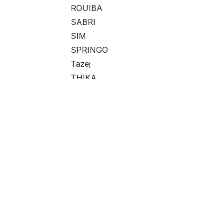
ROUIBA
SABRI
SIM
SPRINGO
Tazej
THIKA
WAFA
Fourchette de prix
Liens utiles
À propos de no
Page d'accueil
Nous sommes une é
À propos de nous
d'améliorer la vie
Produits
disruptifs. Nous f
Services
résoudre vos pro