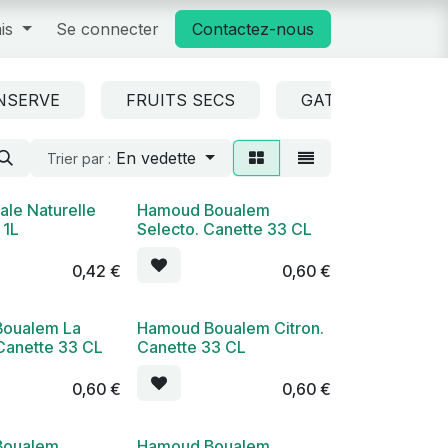
is
Se connecter
Contactez-nous
NSERVE
FRUITS SECS
GATEAU ET SNAC
En vedette
Trier par :
ale Naturelle
Hamoud Boualem
 1L
Selecto. Canette 33 CL
0,42
€
0,60
€
oualem La
Hamoud Boualem Citron.
Canette 33 CL
Canette 33 CL
0,60
€
0,60
€
Boualem
Hamoud Boualem