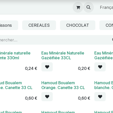
Boutique
França
issons
CEREALES
CHOCOLAT
CO
nérale naturelle
Eau Minérale Naturelle
Eau Minér
eau !
ante 330ml
Gazéifiée 33CL
Gazéifiée
0,24
€
0,20
€
ud Boualem
Hamoud Boualem
Hamoud B
. Canette 33 CL
Orange. Canette 33 CL
blanche. 
0,60
€
0,60
€
ud Boualem
Hamoud Boualem
Hamoud 