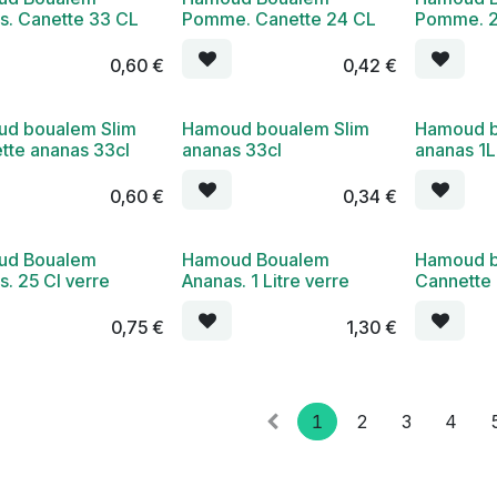
s. Canette 33 CL
Pomme. Canette 24 CL
Pomme. 2
0,60
€
0,42
€
d boualem Slim
Hamoud boualem Slim
Hamoud b
tte ananas 33cl
ananas 33cl
ananas 1L
0,60
€
0,34
€
ud Boualem
Hamoud Boualem
Hamoud b
. 25 Cl verre
Ananas. 1 Litre verre
Cannette 
0,75
€
1,30
€
1
2
3
4