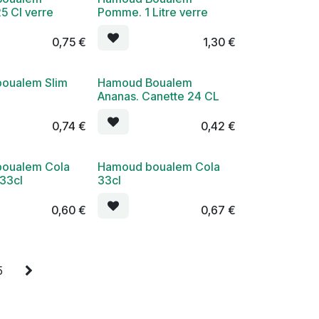
5 Cl verre
Pomme. 1 Litre verre
0,75
€
1,30
€
oualem Slim
Hamoud Boualem
Ananas. Canette 24 CL
0,74
€
0,42
€
oualem Cola
Hamoud boualem Cola
33cl
33cl
0,60
€
0,67
€
5