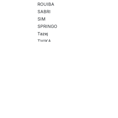
ROUIBA
SABRI
SIM
SPRINGO
Tazej
THIKA
WAFA
Fourchette de prix
Liens utiles
À propos de no
Page d'accueil
Nous sommes une é
À propos de nous
d'améliorer la vie
Produits
disruptifs. Nous f
Services
résoudre vos pro