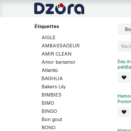
Se rendre au contenu
Page d'accueil
Étiquettes
Bo
AIGLE
AMBASSADEUR
AMIR CLEAN
Eau mi
Nouv
Amor benamor
pétill
Atlantic
BAGHLIA
Bakers Lily
BIMBIES
Hamo
Pomme
BIMO
BINGO
Bon gout
BONO
Hamo