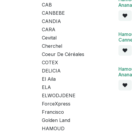
CAB
Anana
CANBEBE
CANDIA
CARA
Hamou
Cevital
Canne
Cherchel
Coeur De Céréales
COTEX
Hamo
DELICIA
Ananas
El Aila
ELA
ELWODJDENE
ForceXpress
Francisco
Golden Land
HAMOUD