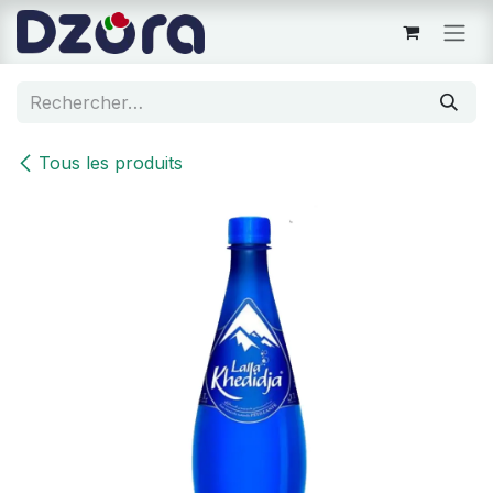
Se rendre au contenu
Tous les produits