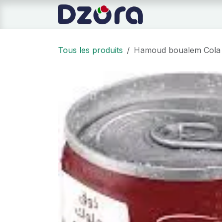
Se rendre au contenu
Page d'accueil
Tous les produits
Hamoud boualem Cola 