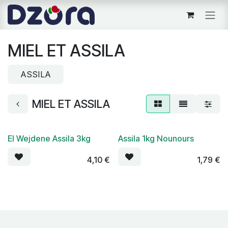
Se rendre au contenu
MIEL ET ASSILA
ASSILA
MIEL ET ASSILA
El Wejdene Assila 3kg
Assila 1kg Nounours
4,10
€
1,79
€