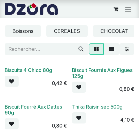
Se rendre au contenu
Boissons
CEREALES
CHOCOLAT
Biscuits 4 Chico 80g
Biscuit Fourrés Aux Figues
125g
0,42
€
0,80
€
Biscuit Fourré Aux Dattes
Thika Raisin sec 500g
90g
4,10
€
0,80
€