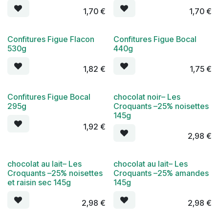
1,70
€
1,70
€
Confitures Figue Flacon
Confitures Figue Bocal
530g
440g
1,82
€
1,75
€
Confitures Figue Bocal
chocolat noir– Les
295g
Croquants –25% noisettes
145g
1,92
€
2,98
€
chocolat au lait– Les
chocolat au lait– Les
Croquants –25% noisettes
Croquants –25% amandes
et raisin sec 145g
145g
2,98
€
2,98
€