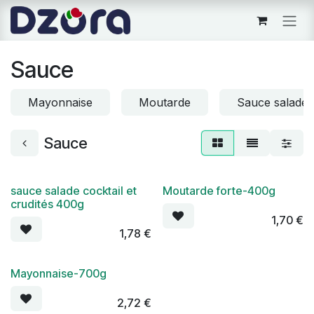
Se rendre au contenu
Sauce
Mayonnaise
Moutarde
Sauce salade
Sauce
sauce salade cocktail et
Moutarde forte-400g
crudités 400g
1,70
€
1,78
€
Mayonnaise-700g
2,72
€