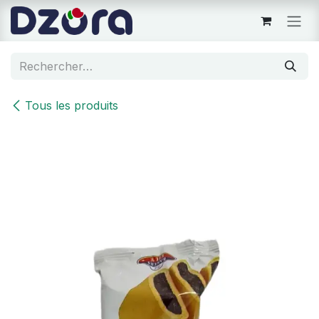
Se rendre au contenu
Tous les produits