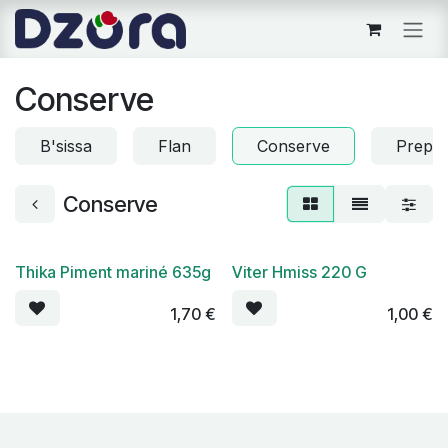
Se rendre au contenu
Conserve
B'sissa
Flan
Conserve
Prepar
Conserve
Thika Piment mariné 635g
Viter Hmiss 220 G
1,70
€
1,00
€