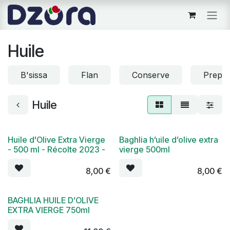
Se rendre au contenu
Huile
B'sissa
Flan
Conserve
Prepar
Huile
Huile d'Olive Extra Vierge
Baghlia h’uile d’olive extra
- 500 ml - Récolte 2023 -
vierge 500ml
8,00
€
8,00
€
BAGHLIA HUILE D’OLIVE
EXTRA VIERGE 750ml